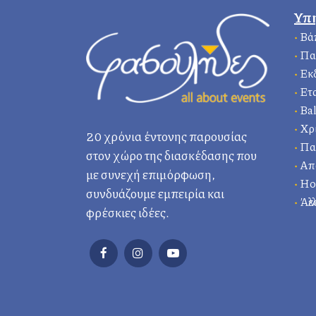
Υπ
•
Βά
•
Πα
•
Εκ
•
Ετ
•
Bal
•
Χρ
20 χρόνια έντονης παρουσίας
•
Πα
στον χώρο της διασκέδασης που
•
Απ
με συνεχή επιμόρφωση,
•
Ho
συνδυάζουμε εμπειρία και
•
Άλλ
φρέσκιες ιδέες.