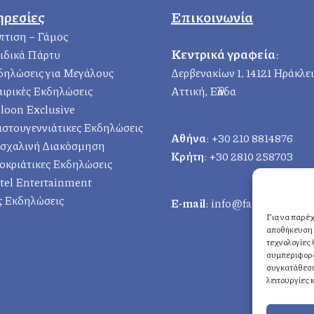
ηρεσίες
Επικοινωνία
πτιση – Γάμος
Κεντρικά γραφεία
:
ιδικά Πάρτυ
δηλώσεις για Μεγάλους
Δερβενακίων 1, 14121 Ηράκλε
αιρικές Εκδηλώσεις
Αττική, Ελλάδα
loon Exclusive
ιστουγεννιάτικες Εκδηλώσεις
Αθήνα
: +30 210 8814876
σχαλινή Διακόσμηση
Κρήτη
: +30 2810 258703
οκριάτικες Εκδηλώσεις
tel Entertainment
ες Εκδηλώσεις
E-mail
: info@fasoulides.gr
Για να παρέχ
αποθήκευση 
τεχνολογίες
συμπεριφορά 
συγκατάθεση
λειτουργίες 