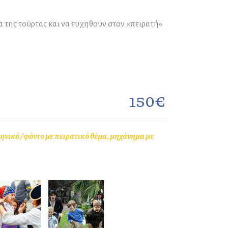
 της τούρτας και να ευχηθούν στον «πειρατή»
150€
ηνικό / φόντο με πειρατικό θέμα, μηχάνημα με