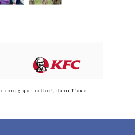
τι στη χώρα του Ποτέ
,
Πάρτι Τζακ ο