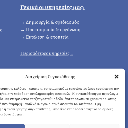
Γενικά οι υπηρεσίες μας:
→ Δημιουργία & σχεδιασμός
→ Προετοιμασία & οργάνωση
ιο
→ Eκτέλεση & εποπτεία
Περισσότερες υπηρεσίες…
Διαχείριση Συγκατάθεσης
ουμε την καλύτερη εμπειρία, χρησιμοποιούμε τεχνολογίες όπως cookies για την
ή/και την πρόσβαση σε πληροφορίες συσκευών. Η συγκατάθεση για τις εν λόγω
 θα μας επιτρέψει να επεξεργαστούμε δεδομένα προσωπικού χαρακτήρα, όπως
περιήγησης ή μοναδικά αναγνωριστικά σε αυτόν τον ιστότοπο. Η μη
 ή η ανάκληση της συγκατάθεσης, μπορεί να επηρεάσει αρνητικά ορισμένες
και δυνατότητες.