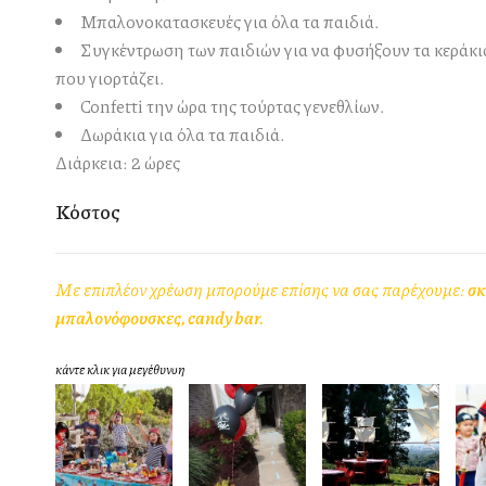
Μπαλονοκατασκευές για όλα τα παιδιά.
Συγκέντρωση των παιδιών για να φυσήξουν τα κεράκια
που γιορτάζει.
Confetti την ώρα της τούρτας γενεθλίων.
Δωράκια για όλα τα παιδιά.
Διάρκεια: 2 ώρες
Κόστος
Mε επιπλέον χρέωση μπορούμε επίσης να σας παρέχουμε:
σκ
μπαλονόφουσκες, candy bar.
κάντε κλικ για μεγέθυνση