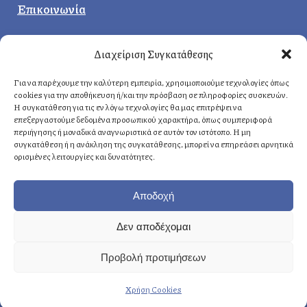
Επικοινωνία
Κεντρικά γραφεία
:
Διαχείριση Συγκατάθεσης
Δερβενακίων 1, 14121 Ηράκλειο
Αττική, Ελλάδα
Για να παρέχουμε την καλύτερη εμπειρία, χρησιμοποιούμε τεχνολογίες όπως
cookies για την αποθήκευση ή/και την πρόσβαση σε πληροφορίες συσκευών.
Η συγκατάθεση για τις εν λόγω τεχνολογίες θα μας επιτρέψει να
επεξεργαστούμε δεδομένα προσωπικού χαρακτήρα, όπως συμπεριφορά
Αθήνα
: +30 210 8814876
περιήγησης ή μοναδικά αναγνωριστικά σε αυτόν τον ιστότοπο. Η μη
Κρήτη
: +30 2810 258703
συγκατάθεση ή η ανάκληση της συγκατάθεσης, μπορεί να επηρεάσει αρνητικά
ορισμένες λειτουργίες και δυνατότητες.
E-mail
: info@fasoulides.gr
Αποδοχή
Δεν αποδέχομαι
Γενικά οι υπηρεσίες μας:
Προβολή προτιμήσεων
→ Δημιουργία & σχεδιασμός
Χρήση Cookies
→ Προετοιμασία & οργάνωση