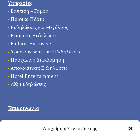
Υπηρεσίες
•
Βάπτιση – Γάμος
•
Παιδικά Πάρτυ
•
Εκδηλώσεις για Μεγάλους
•
Εταιρικές Εκδηλώσεις
•
Balloon Exclusive
•
Χριστουγεννιάτικες Εκδηλώσεις
•
Πασχαλινή Διακόσμηση
•
Αποκριάτικες Εκδηλώσεις
•
Hotel Entertainment
•
Άλλες Εκδηλώσεις
Επικοινωνία
Κεντρικά γραφεία
:
Διαχείριση Συγκατάθεσης
Δερβενακίων 1, 14121 Ηράκλειο