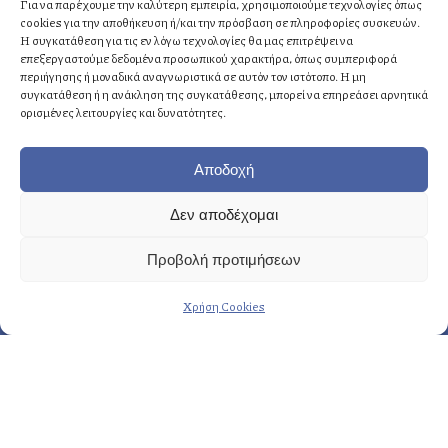
Αττική, Ελλάδα
Για να παρέχουμε την καλύτερη εμπειρία, χρησιμοποιούμε τεχνολογίες όπως
cookies για την αποθήκευση ή/και την πρόσβαση σε πληροφορίες συσκευών.
Η συγκατάθεση για τις εν λόγω τεχνολογίες θα μας επιτρέψει να
επεξεργαστούμε δεδομένα προσωπικού χαρακτήρα, όπως συμπεριφορά
Αθήνα
: +30 210 8814876
περιήγησης ή μοναδικά αναγνωριστικά σε αυτόν τον ιστότοπο. Η μη
Κρήτη
: +30 2810 258703
συγκατάθεση ή η ανάκληση της συγκατάθεσης, μπορεί να επηρεάσει αρνητικά
ορισμένες λειτουργίες και δυνατότητες.
E-mail
: info@fasoulides.gr
Αποδοχή
Δεν αποδέχομαι
Γενικά οι υπηρεσίες μας:
Προβολή προτιμήσεων
→ Δημιουργία & σχεδιασμός
Χρήση Cookies
→ Προετοιμασία & οργάνωση
→ Eκτέλεση & εποπτεία
Περισσότερες υπηρεσίες…