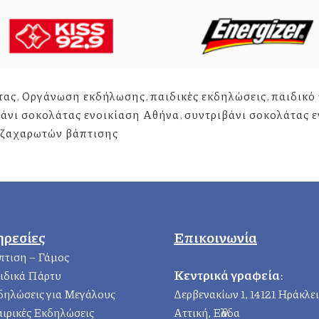
τας
,
Οργάνωση εκδήλωσης
,
παιδικές εκδηλώσεις
,
παιδικό
άνι σοκολάτας ενοικίαση Αθήνα
,
συντριβάνι σοκολάτας 
 ζαχαρωτών βάπτισης
ηρεσίες
Επικοινωνία
πτιση – Γάμος
Κεντρικά γραφεία
:
ιδικά Πάρτυ
δηλώσεις για Μεγάλους
Δερβενακίων 1, 14121 Ηράκλε
αιρικές Εκδηλώσεις
Αττική, Ελλάδα