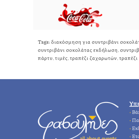
Tags:
διακόσμηση για συντριβάνι σοκολά
συντριβάνι σοκολάτας εκδήλωση
,
συντριβ
πάρτυ
,
τιμές
,
τραπέζι ζαχαρωτών
,
τραπέζι
Υπ
•
Βά
•
Πα
•
Εκ
•
Ετ