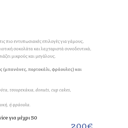
τις πιο εντυπωσιακές επιλογές για γάμους,
ποιοτική σοκολάτα και λαχταριστά συνοδευτικά,
ιάζει μικρούς και μεγάλους.
 (μπανάνες, πορτοκάλι, φράουλες) και
τα, τσουρεκάκια, donuts, cup cakes,
ευκή, ή φράουλα.
ice για μέχρι 50
200€