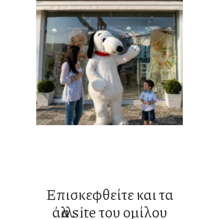
Επισκεφθείτε και τα
άλλα site του ομίλου