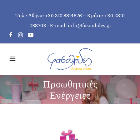
Τηλ.: Αθήνα:
+30 210 8814876
~ Κρήτη:
+30 2810
258703
• E-mail:
info@fasoulides.gr
Προωθητικές
Ενέργειες