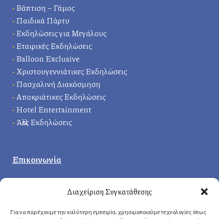
•
Βάπτιση – Γάμος
•
Παιδικά Πάρτυ
•
Εκδηλώσεις για Μεγάλους
•
Εταιρικές Εκδηλώσεις
•
Balloon Exclusive
•
Χριστουγεννιάτικες Εκδηλώσεις
•
Πασχαλινή Διακόσμηση
•
Αποκριάτικες Εκδηλώσεις
•
Hotel Entertainment
•
Άλλες Εκδηλώσεις
Επικοινωνία
Κεντρικά γραφεία
:
Διαχείριση Συγκατάθεσης
Δερβενακίων 1, 14121 Ηράκλειο
Αττική, Ελλάδα
Για να παρέχουμε την καλύτερη εμπειρία, χρησιμοποιούμε τεχνολογίες όπως