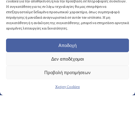
cookies για την αποθήκευση ή/και την πρόσβαση σε πληροφορίες συσκευών.
Η συγκατάθεση για τις εν λόγω τεχνολογίες θα μας επιτρέψει να
επεξεργαστούμε δεδομένα προσωπικού χαρακτήρα, όπως συμπεριφορά
Αθήνα
: +30 210 8814876
περιήγησης ή μοναδικά αναγνωριστικά σε αυτόν τον ιστότοπο. Η μη
Κρήτη
: +30 2810 258703
συγκατάθεση ή η ανάκληση της συγκατάθεσης, μπορεί να επηρεάσει αρνητικά
ορισμένες λειτουργίες και δυνατότητες.
E-mail
: info@fasoulides.gr
Αποδοχή
Δεν αποδέχομαι
Γενικά οι υπηρεσίες μας:
Προβολή προτιμήσεων
→ Δημιουργία & σχεδιασμός
Χρήση Cookies
→ Προετοιμασία & οργάνωση
→ Eκτέλεση & εποπτεία
Περισσότερες υπηρεσίες…