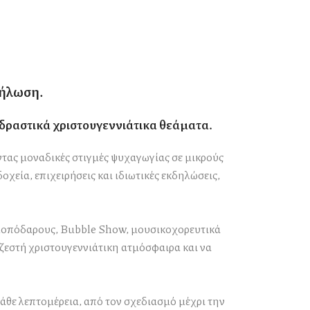
δήλωση.
αδραστικά χριστουγεννιάτικα θεάματα.
ντας μοναδικές στιγμές ψυχαγωγίας σε μικρούς
χεία, επιχειρήσεις και ιδιωτικές εκδηλώσεις,
ξυλοπόδαρους, Bubble Show, μουσικοχορευτικά
 ζεστή χριστουγεννιάτικη ατμόσφαιρα και να
θε λεπτομέρεια, από τον σχεδιασμό μέχρι την