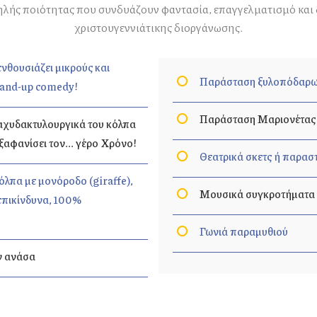
ής ποιότητας που συνδυάζουν φαντασία, επαγγελματισμό και δι
χριστουγεννιάτικης διοργάνωσης.
νθουσιάζει μικρούς και
Παράσταση ξυλοπόδαρ
tand-up comedy!
Παράσταση Μαριονέτας ή
 ταχυδακτυλουργικά του κόλπα
εξαφανίσει τον... γέρο Χρόνο!
Θεατρικά σκετς ή παρασ
όλπα με μονόροδο (giraffe),
Μουσικά συγκροτήματα
% επικίνδυνα, 100%
Γωνιά παραμυθιού
ν ανάσα