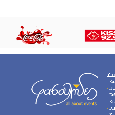
Υπ
•
Βά
•
Πα
•
Εκ
•
Ετ
•
Bal
•
Χρ