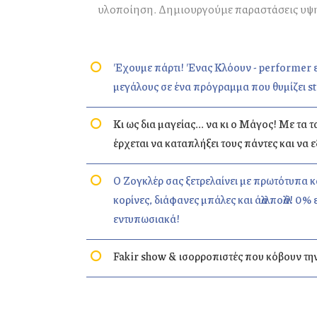
υλοποίηση. Δημιουργούμε παραστάσεις υψηλ
Έχουμε πάρτι! Ένας Κλόουν - performer ε
μεγάλους σε ένα πρόγραμμα που θυμίζει s
Κι ως δια μαγείας... να κι ο Μάγος! Με τα
έρχεται να καταπλήξει τους πάντες και να 
Ο Ζογκλέρ σας ξετρελαίνει με πρωτότυπα κ
κορίνες, διάφανες μπάλες και άλλα πολλά! 0
εντυπωσιακά!
Fakir show & ισορροπιστές που κόβουν τη