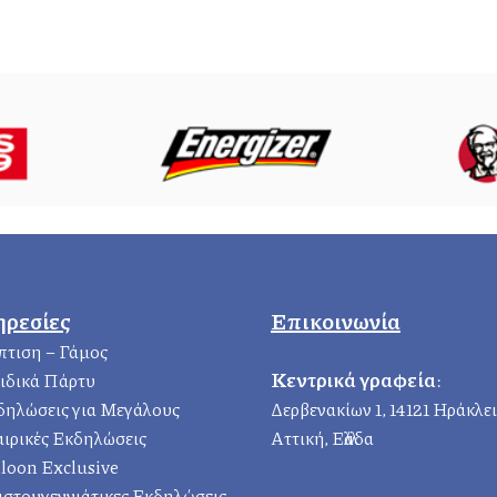
ηρεσίες
Επικοινωνία
πτιση – Γάμος
Κεντρικά γραφεία
:
ιδικά Πάρτυ
δηλώσεις για Μεγάλους
Δερβενακίων 1, 14121 Ηράκλε
αιρικές Εκδηλώσεις
Αττική, Ελλάδα
loon Exclusive
ιστουγεννιάτικες Εκδηλώσεις