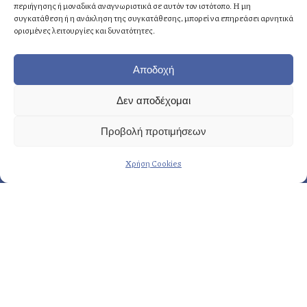
περιήγησης ή μοναδικά αναγνωριστικά σε αυτόν τον ιστότοπο. Η μη
Κρήτη
: +30 2810 258703
συγκατάθεση ή η ανάκληση της συγκατάθεσης, μπορεί να επηρεάσει αρνητικά
ορισμένες λειτουργίες και δυνατότητες.
E-mail
: info@fasoulides.gr
Αποδοχή
Δεν αποδέχομαι
Γενικά οι υπηρεσίες μας:
Προβολή προτιμήσεων
→ Δημιουργία & σχεδιασμός
Χρήση Cookies
→ Προετοιμασία & οργάνωση
→ Eκτέλεση & εποπτεία
Περισσότερες υπηρεσίες…