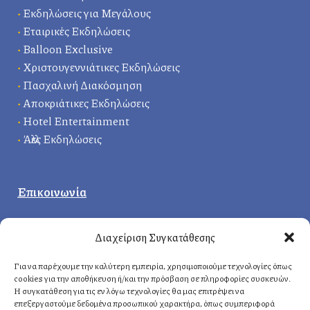
•
Εκδηλώσεις για Μεγάλους
•
Εταιρικές Εκδηλώσεις
•
Balloon Exclusive
•
Χριστουγεννιάτικες Εκδηλώσεις
•
Πασχαλινή Διακόσμηση
•
Αποκριάτικες Εκδηλώσεις
•
Hotel Entertainment
•
Άλλες Εκδηλώσεις
Επικοινωνία
Κεντρικά γραφεία
:
Διαχείριση Συγκατάθεσης
Δερβενακίων 1, 14121 Ηράκλειο
Αττική, Ελλάδα
Για να παρέχουμε την καλύτερη εμπειρία, χρησιμοποιούμε τεχνολογίες όπως
cookies για την αποθήκευση ή/και την πρόσβαση σε πληροφορίες συσκευών.
Η συγκατάθεση για τις εν λόγω τεχνολογίες θα μας επιτρέψει να
επεξεργαστούμε δεδομένα προσωπικού χαρακτήρα, όπως συμπεριφορά
Αθήνα
: +30 210 8814876