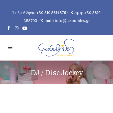
Τηλ.: Αθήνα:
+30 210 8814876
~ Κρήτη:
+30 2810
258703
• E-mail:
info@fasoulides.gr
DJ / Disc Jockey