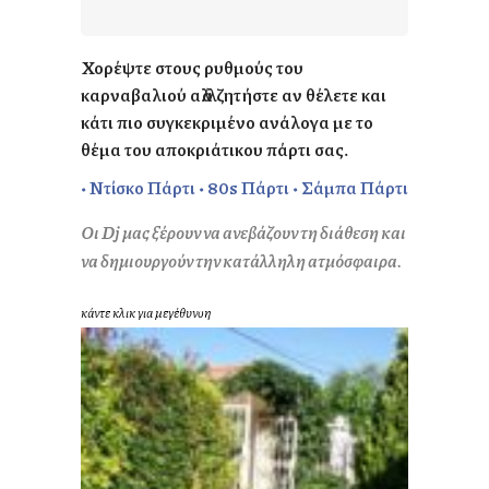
Χορέψτε στους ρυθμούς του
καρναβαλιού αλλά ζητήστε αν θέλετε και
κάτι πιο συγκεκριμένο ανάλογα με το
θέμα του αποκριάτικου πάρτι σας.
• Ντίσκο Πάρτι • 80s Πάρτι • Σάμπα Πάρτι
Οι Dj μας ξέρουν να ανεβάζουν τη διάθεση και
να δημιουργούν την κατάλληλη ατμόσφαιρα.
κάντε κλικ για μεγέθυνση