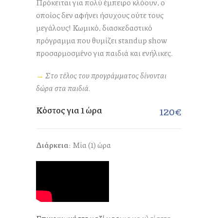
Πρόκειται για πολύ έμπειρο κλόουν, ο
οποίος δεν αφήνει ήσυχους ούτε τους
μεγάλους! Κωμικό, διασκεδαστικό
πρόγραμμα που θυμίζει standup show
προσαρμοσμένο για παιδιά και ενήλικες.
→
Στο τέλος του προγράμματος δίνονται
δώρα στα παιδιά.
Κόστος για 1 ώρα
120€
Διάρκεια
: Μία (1) ώρα