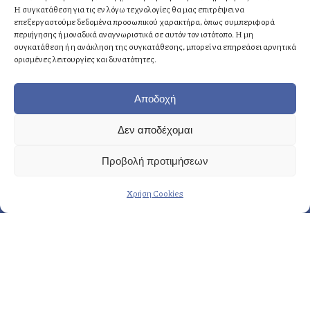
Η συγκατάθεση για τις εν λόγω τεχνολογίες θα μας επιτρέψει να
επεξεργαστούμε δεδομένα προσωπικού χαρακτήρα, όπως συμπεριφορά
Αθήνα
: +30 210 8814876
περιήγησης ή μοναδικά αναγνωριστικά σε αυτόν τον ιστότοπο. Η μη
Κρήτη
: +30 2810 258703
συγκατάθεση ή η ανάκληση της συγκατάθεσης, μπορεί να επηρεάσει αρνητικά
ορισμένες λειτουργίες και δυνατότητες.
E-mail
: info@fasoulides.gr
Αποδοχή
Δεν αποδέχομαι
Γενικά οι υπηρεσίες μας:
Προβολή προτιμήσεων
→ Δημιουργία & σχεδιασμός
Χρήση Cookies
→ Προετοιμασία & οργάνωση
→ Eκτέλεση & εποπτεία
Περισσότερες υπηρεσίες…