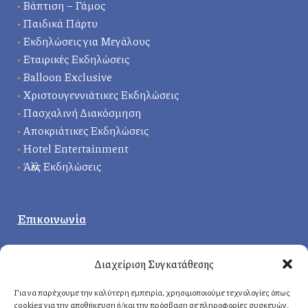
•
Βάπτιση – Γάμος
•
Παιδικά Πάρτυ
•
Εκδηλώσεις για Μεγάλους
•
Εταιρικές Εκδηλώσεις
•
Balloon Exclusive
•
Χριστουγεννιάτικες Εκδηλώσεις
•
Πασχαλινή Διακόσμηση
•
Αποκριάτικες Εκδηλώσεις
•
Hotel Entertainment
•
Άλλες Εκδηλώσεις
Επικοινωνία
Κεντρικά γραφεία
:
Διαχείριση Συγκατάθεσης
Δερβενακίων 1, 14121 Ηράκλειο
Αττική, Ελλάδα
Για να παρέχουμε την καλύτερη εμπειρία, χρησιμοποιούμε τεχνολογίες όπως
cookies για την αποθήκευση ή/και την πρόσβαση σε πληροφορίες συσκευών.