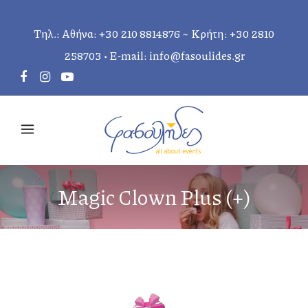
Τηλ.: Αθήνα:
+30 210 8814876
~ Κρήτη:
+30 2810
258703
• E-mail:
info@fasoulides.gr
Magic Clown Plus (+)