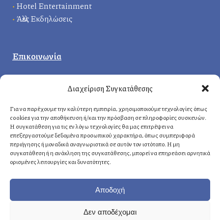
•
Hotel Entertainment
•
Άλλες Εκδηλώσεις
Επικοινωνία
Κεντρικά γραφεία
:
Διαχείριση Συγκατάθεσης
Δερβενακίων 1, 14121 Ηράκλειο
Αττική, Ελλάδα
Για να παρέχουμε την καλύτερη εμπειρία, χρησιμοποιούμε τεχνολογίες όπως
cookies για την αποθήκευση ή/και την πρόσβαση σε πληροφορίες συσκευών.
Η συγκατάθεση για τις εν λόγω τεχνολογίες θα μας επιτρέψει να
επεξεργαστούμε δεδομένα προσωπικού χαρακτήρα, όπως συμπεριφορά
Αθήνα
: +30 210 8814876
περιήγησης ή μοναδικά αναγνωριστικά σε αυτόν τον ιστότοπο. Η μη
Κρήτη
: +30 2810 258703
συγκατάθεση ή η ανάκληση της συγκατάθεσης, μπορεί να επηρεάσει αρνητικά
ορισμένες λειτουργίες και δυνατότητες.
E-mail
: info@fasoulides.gr
Αποδοχή
Δεν αποδέχομαι