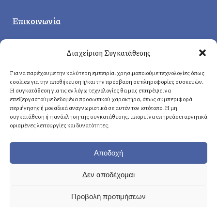
Επικοινωνία
Κεντρικά γραφεία
:
Διαχείριση Συγκατάθεσης
Δερβενακίων 1, 14121 Ηράκλειο
Αττική, Ελλάδα
Για να παρέχουμε την καλύτερη εμπειρία, χρησιμοποιούμε τεχνολογίες όπως
cookies για την αποθήκευση ή/και την πρόσβαση σε πληροφορίες συσκευών.
Η συγκατάθεση για τις εν λόγω τεχνολογίες θα μας επιτρέψει να
επεξεργαστούμε δεδομένα προσωπικού χαρακτήρα, όπως συμπεριφορά
Αθήνα
: +30 210 8814876
περιήγησης ή μοναδικά αναγνωριστικά σε αυτόν τον ιστότοπο. Η μη
Κρήτη
: +30 2810 258703
συγκατάθεση ή η ανάκληση της συγκατάθεσης, μπορεί να επηρεάσει αρνητικά
ορισμένες λειτουργίες και δυνατότητες.
E-mail
: info@fasoulides.gr
Αποδοχή
Δεν αποδέχομαι
Γενικά οι υπηρεσίες μας:
Προβολή προτιμήσεων
→ Δημιουργία & σχεδιασμός