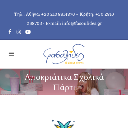
Τηλ.: Αθήνα:
+30 210 8814876
~ Κρήτη:
+30 2810
258703
• E-mail:
info@fasoulides.gr
Αποκριάτικα Σχολικά
Πάρτι