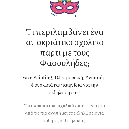
Τι περιλαμβάνει ένα
αποκριάτικο σχολικό
πάρτι με τους
Φασουλήδες;
Face Painting
,
DJ & μουσική
,
Ανιματέρ
,
Φουσκωτά
και
παιχνίδια
για την
εκδήλωσή σας!
Το αποκριάτικο σχολικό πάρτι
είναι μια
από τις πιο αγαπημένες εκδηλώσεις για
μαθητές κάθε ηλικίας.