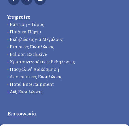
Υπηρεσίες
•
Βάπτιση – Γάμος
•
Παιδικά Πάρτυ
•
Εκδηλώσεις για Μεγάλους
•
Εταιρικές Εκδηλώσεις
•
Balloon Exclusive
•
Χριστουγεννιάτικες Εκδηλώσεις
•
Πασχαλινή Διακόσμηση
•
Αποκριάτικες Εκδηλώσεις
•
Hotel Entertainment
•
Άλλες Εκδηλώσεις
Επικοινωνία
Κεντρικά γραφεία
: