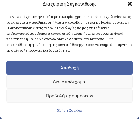
Διαχείριση Συγκατάθεσης
Δερβενακίων 1, 14121 Ηράκλειο
Αττική, Ελλάδα
Για να παρέχουμε την καλύτερη εμπειρία, χρησιμοποιούμε τεχνολογίες όπως
cookies για την αποθήκευση ή/και την πρόσβαση σε πληροφορίες συσκευών.
Η συγκατάθεση για τις εν λόγω τεχνολογίες θα μας επιτρέψει να
επεξεργαστούμε δεδομένα προσωπικού χαρακτήρα, όπως συμπεριφορά
Αθήνα
: +30 210 8814876
περιήγησης ή μοναδικά αναγνωριστικά σε αυτόν τον ιστότοπο. Η μη
Κρήτη
: +30 2810 258703
συγκατάθεση ή η ανάκληση της συγκατάθεσης, μπορεί να επηρεάσει αρνητικά
ορισμένες λειτουργίες και δυνατότητες.
E-mail
: info@fasoulides.gr
Αποδοχή
Δεν αποδέχομαι
Γενικά οι υπηρεσίες μας:
Προβολή προτιμήσεων
→ Δημιουργία & σχεδιασμός
Χρήση Cookies
→ Προετοιμασία & οργάνωση
→ Eκτέλεση & εποπτεία
Περισσότερες υπηρεσίες…