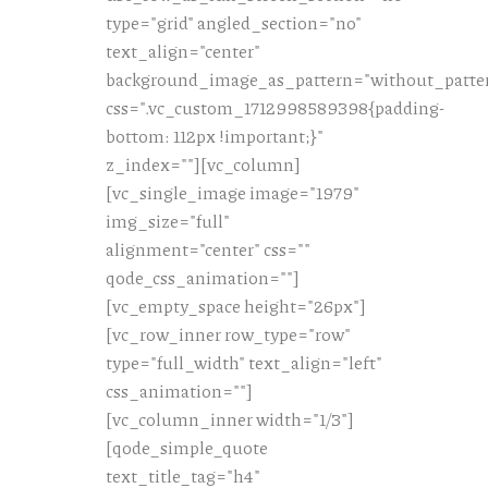
type="grid" angled_section="no"
text_align="center"
background_image_as_pattern="without_patte
css=".vc_custom_1712998589398{padding-
bottom: 112px !important;}"
z_index=""][vc_column]
[vc_single_image image="1979"
img_size="full"
alignment="center" css=""
qode_css_animation=""]
[vc_empty_space height="26px"]
[vc_row_inner row_type="row"
type="full_width" text_align="left"
css_animation=""]
[vc_column_inner width="1/3"]
[qode_simple_quote
text_title_tag="h4"