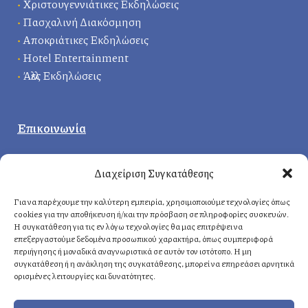
•
Χριστουγεννιάτικες Εκδηλώσεις
•
Πασχαλινή Διακόσμηση
•
Αποκριάτικες Εκδηλώσεις
•
Hotel Entertainment
•
Άλλες Εκδηλώσεις
Επικοινωνία
Κεντρικά γραφεία
:
Διαχείριση Συγκατάθεσης
Δερβενακίων 1, 14121 Ηράκλειο
Αττική, Ελλάδα
Για να παρέχουμε την καλύτερη εμπειρία, χρησιμοποιούμε τεχνολογίες όπως
cookies για την αποθήκευση ή/και την πρόσβαση σε πληροφορίες συσκευών.
Η συγκατάθεση για τις εν λόγω τεχνολογίες θα μας επιτρέψει να
επεξεργαστούμε δεδομένα προσωπικού χαρακτήρα, όπως συμπεριφορά
Αθήνα
: +30 210 8814876
περιήγησης ή μοναδικά αναγνωριστικά σε αυτόν τον ιστότοπο. Η μη
Κρήτη
: +30 2810 258703
συγκατάθεση ή η ανάκληση της συγκατάθεσης, μπορεί να επηρεάσει αρνητικά
ορισμένες λειτουργίες και δυνατότητες.