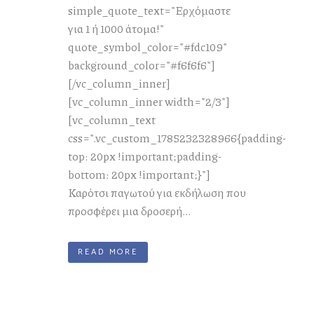
simple_quote_text="Ερχόμαστε
για 1 ή 1000 άτομα!"
quote_symbol_color="#fdc109"
background_color="#f6f6f6"]
[/vc_column_inner]
[vc_column_inner width="2/3"]
[vc_column_text
css=".vc_custom_1785232328966{padding-
top: 20px !important;padding-
bottom: 20px !important;}"]
Καρότσι παγωτού για εκδήλωση που
προσφέρει μια δροσερή...
READ MORE