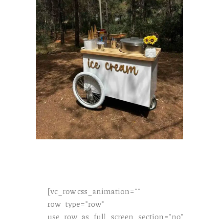
[vc_row css_animation=""
row_type="row"
use_row_as_full_screen_section="no"