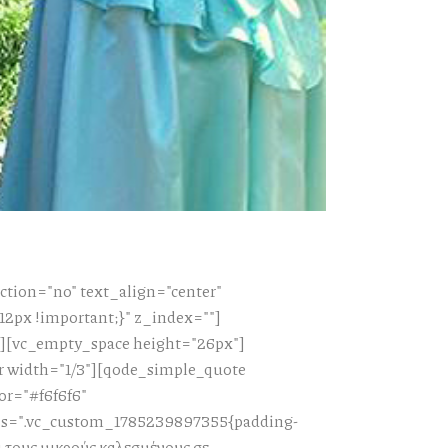
tion="no" text_align="center"
px !important;}" z_index=""]
"][vc_empty_space height="26px"]
r width="1/3"][qode_simple_quote
or="#f6f6f6"
ss=".vc_custom_1785239897355{padding-
τους μικρούς καλεσμένους σε...