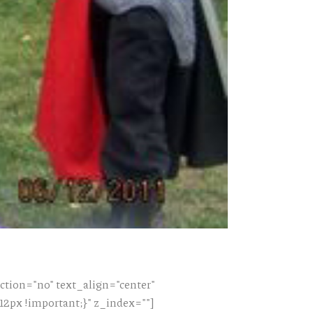
tion="no" text_align="center"
px !important;}" z_index=""]