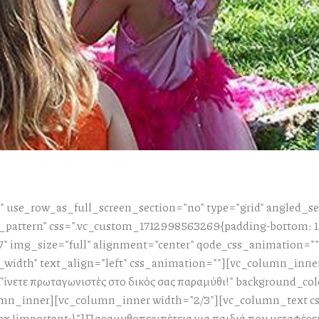
 use_row_as_full_screen_section="no" type="grid" angled_sec
attern" css=".vc_custom_1712998563269{padding-bottom: 112
" img_size="full" alignment="center" qode_css_animation="
_width" text_align="left" css_animation=""][vc_column_inne
ίνετε πρωταγωνιστές στο δικός σας παραμύθι!" background_col
umn_inner][vc_column_inner width="2/3"][vc_column_text c
x !important;}"]Παραμυθοπεριπέτεια για παιδιά που μεταφέρει 