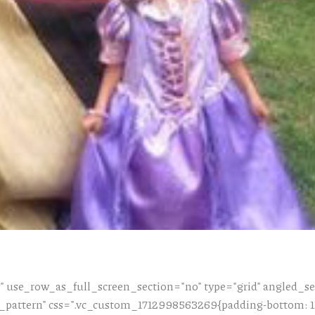
 use_row_as_full_screen_section="no" type="grid" angled_sec
attern" css=".vc_custom_1712998563269{padding-bottom: 112