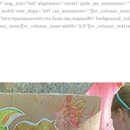
" img_size="full" alignment="center" qode_css_animation="
_width" text_align="left" css_animation=""][vc_column_inne
ίνετε πρωταγωνιστές στο δικός σας παραμύθι!" background_col
mn_inner][vc_column_inner width="2/3"][vc_column_text css