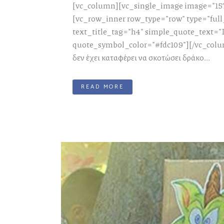
[vc_column][vc_single_image image="157
[vc_row_inner row_type="row" type="full
text_title_tag="h4" simple_quote_text="Γ
quote_symbol_color="#fdc109"][/vc_colu
δεν έχει καταφέρει να σκοτώσει δράκο...
READ MORE