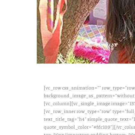
[vc_row css_animation="" row_type="row"
background_image_as_pattern="without_p
[vc_column][vc_single_image image="157
[vc_row_inner row_type="row" type="full
text_title_tag="h4" simple_quote_text="Γ
quote_symbol_color="#fdc109"][/vc_col
top: 20px !important;padding-bottom: 20p