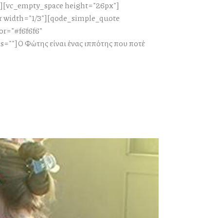
"][vc_empty_space height="26px"]
r width="1/3"][qode_simple_quote
or="#f6f6f6"
=""]Ο Φώτης είναι ένας ιππότης που ποτέ