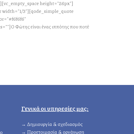
"][vc_empty_space height="26px"]
r width="1/3"][qode_simple_quote
or="#f6f6f6"
=""]Ο Φώτης είναι ένας ιππότης που ποτέ
Γενικά οι υπηρεσίες μας:
→ Δημιουργία & σχεδιασμός
→ Προετοιμασία & οργάνωση
ιο