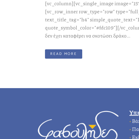
[vc_column][vc_single_image image="157
[vc_row_inner row_type="row" type="full
text_title_tag="h4" simple_quote_text="Γ
quote_symbol_color="#fdc109"][/vc_colu
δεν έχει καταφέρει να σκοτώσει δράκο...
READ MORE
Υπ
•
Βά
•
Πα
•
Εκ