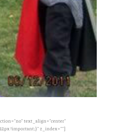
tion="no" text_align="center"
px !important;}" z_index=""]