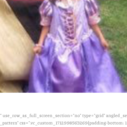
 use_row_as_full_screen_section="no" type="grid" angled_sec
attern" css=".vc_custom_1712998563269{padding-bottom: 112