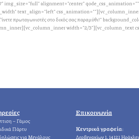
" img_size="full" alignment="center" qode_css_animation="
_width" text_align="left" css_animation=""][vc_column_inne
ίνετε πρωταγωνιστές στο δικός σας παραμύθι!" background_col
mn_inner][vc_column_inner width="2/3"][vc_column_text css
ηρεσίες
Επικοινωνία
πτιση – Γάμος
Κεντρικά γραφεία
:
ιδικά Πάρτυ
δηλώσεις για Μεγάλους
Δερβενακίων 1, 14121 Ηράκλε