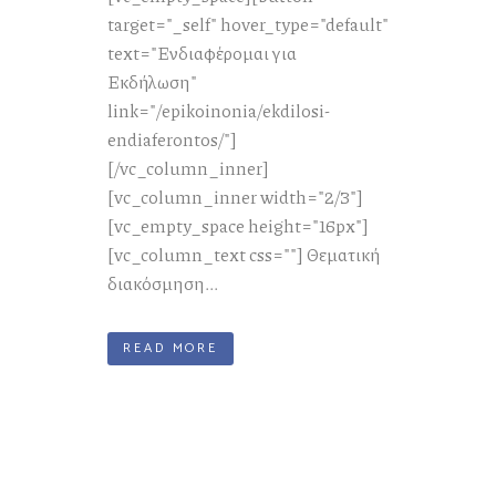
target="_self" hover_type="default"
text="Ενδιαφέρομαι για
Εκδήλωση"
link="/epikoinonia/ekdilosi-
endiaferontos/"]
[/vc_column_inner]
[vc_column_inner width="2/3"]
[vc_empty_space height="16px"]
[vc_column_text css=""] Θεματική
διακόσμηση...
READ MORE