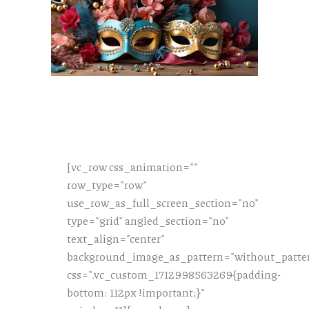
[vc_row css_animation=""
row_type="row"
use_row_as_full_screen_section="no"
type="grid" angled_section="no"
text_align="center"
background_image_as_pattern="without_patte
css=".vc_custom_1712998563269{padding-
bottom: 112px !important;}"