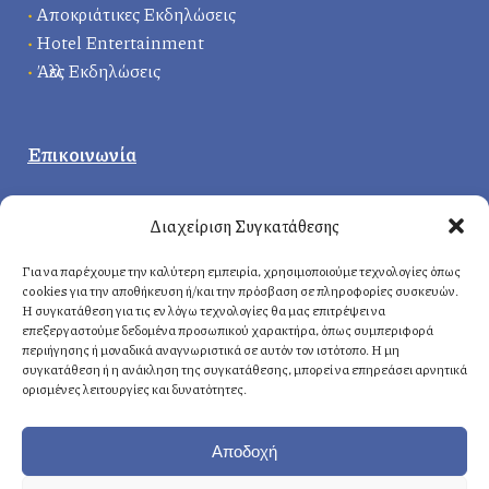
•
Αποκριάτικες Εκδηλώσεις
•
Hotel Entertainment
•
Άλλες Εκδηλώσεις
Επικοινωνία
Κεντρικά γραφεία
:
Διαχείριση Συγκατάθεσης
Δερβενακίων 1, 14121 Ηράκλειο
Αττική, Ελλάδα
Για να παρέχουμε την καλύτερη εμπειρία, χρησιμοποιούμε τεχνολογίες όπως
cookies για την αποθήκευση ή/και την πρόσβαση σε πληροφορίες συσκευών.
Η συγκατάθεση για τις εν λόγω τεχνολογίες θα μας επιτρέψει να
επεξεργαστούμε δεδομένα προσωπικού χαρακτήρα, όπως συμπεριφορά
Αθήνα
: +30 210 8814876
περιήγησης ή μοναδικά αναγνωριστικά σε αυτόν τον ιστότοπο. Η μη
Κρήτη
: +30 2810 258703
συγκατάθεση ή η ανάκληση της συγκατάθεσης, μπορεί να επηρεάσει αρνητικά
ορισμένες λειτουργίες και δυνατότητες.
E-mail
: info@fasoulides.gr
Αποδοχή