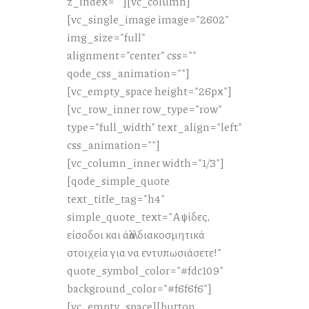
z_index=""][vc_column]
[vc_single_image image="2602"
img_size="full"
alignment="center" css=""
qode_css_animation=""]
[vc_empty_space height="26px"]
[vc_row_inner row_type="row"
type="full_width" text_align="left"
css_animation=""]
[vc_column_inner width="1/3"]
[qode_simple_quote
text_title_tag="h4"
simple_quote_text="Αψίδες,
είσοδοι και άλλα διακοσμητικά
στοιχεία για να εντυπωσιάσετε!"
quote_symbol_color="#fdc109"
background_color="#f6f6f6"]
[vc_empty_space][button