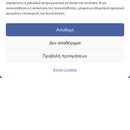
Αθήνα
: +30 210 8814876
περιήγησης ή μοναδικά αναγνωριστικά σε αυτόν τον ιστότοπο. Η μη
Κρήτη
: +30 2810 258703
συγκατάθεση ή η ανάκληση της συγκατάθεσης, μπορεί να επηρεάσει αρνητικά
ορισμένες λειτουργίες και δυνατότητες.
E-mail
: info@fasoulides.gr
Αποδοχή
Δεν αποδέχομαι
Γενικά οι υπηρεσίες μας:
Προβολή προτιμήσεων
→ Δημιουργία & σχεδιασμός
Χρήση Cookies
→ Προετοιμασία & οργάνωση
→ Eκτέλεση & εποπτεία
Περισσότερες υπηρεσίες…