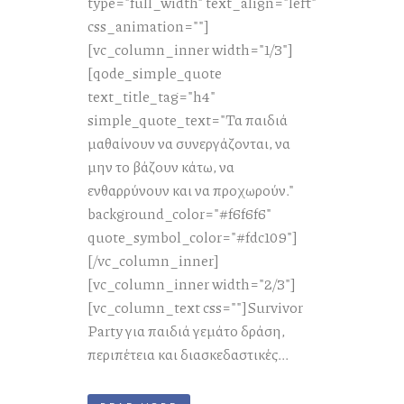
type="full_width" text_align="left"
css_animation=""]
[vc_column_inner width="1/3"]
[qode_simple_quote
text_title_tag="h4"
simple_quote_text="Τα παιδιά
μαθαίνουν να συνεργάζονται, να
μην το βάζουν κάτω, να
ενθαρρύνουν και να προχωρούν."
background_color="#f6f6f6"
quote_symbol_color="#fdc109"]
[/vc_column_inner]
[vc_column_inner width="2/3"]
[vc_column_text css=""]Survivor
Party για παιδιά γεμάτο δράση,
περιπέτεια και διασκεδαστικές...