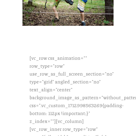
[vc_row css_animation=""
row_type="row"
use_row_as_full_screen_section="no"
type="grid" angled_section="no"
text_align="center"
background_image_as_pattern="without_patte
css=".vc_custom_1712998563269{padding-
bottom: 112px !important;}"
z_index=""][vc_column]
[vc_row_inner row_type="row"