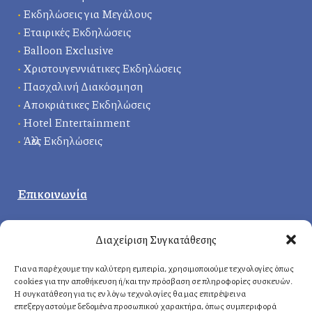
•
Εκδηλώσεις για Μεγάλους
•
Εταιρικές Εκδηλώσεις
•
Balloon Exclusive
•
Χριστουγεννιάτικες Εκδηλώσεις
•
Πασχαλινή Διακόσμηση
•
Αποκριάτικες Εκδηλώσεις
•
Hotel Entertainment
•
Άλλες Εκδηλώσεις
Επικοινωνία
Κεντρικά γραφεία
:
Διαχείριση Συγκατάθεσης
Δερβενακίων 1, 14121 Ηράκλειο
Αττική, Ελλάδα
Για να παρέχουμε την καλύτερη εμπειρία, χρησιμοποιούμε τεχνολογίες όπως
cookies για την αποθήκευση ή/και την πρόσβαση σε πληροφορίες συσκευών.
Η συγκατάθεση για τις εν λόγω τεχνολογίες θα μας επιτρέψει να
επεξεργαστούμε δεδομένα προσωπικού χαρακτήρα, όπως συμπεριφορά