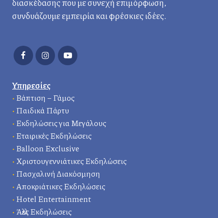
διασκέδασης που με συνεχή επιμόρφωση,
συνδυάζουμε εμπειρία και φρέσκιες ιδέες.
Υπηρεσίες
•
Βάπτιση – Γάμος
•
Παιδικά Πάρτυ
•
Εκδηλώσεις για Μεγάλους
•
Εταιρικές Εκδηλώσεις
•
Balloon Exclusive
•
Χριστουγεννιάτικες Εκδηλώσεις
•
Πασχαλινή Διακόσμηση
•
Αποκριάτικες Εκδηλώσεις
•
Hotel Entertainment
•
Άλλες Εκδηλώσεις