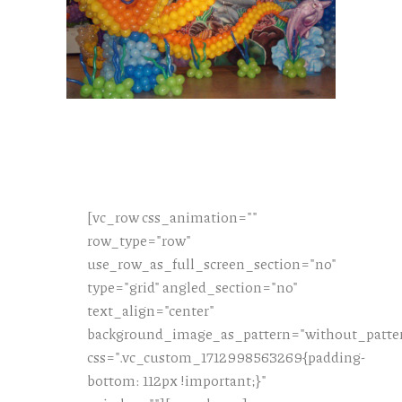
[vc_row css_animation=""
row_type="row"
use_row_as_full_screen_section="no"
type="grid" angled_section="no"
text_align="center"
background_image_as_pattern="without_patte
css=".vc_custom_1712998563269{padding-
bottom: 112px !important;}"