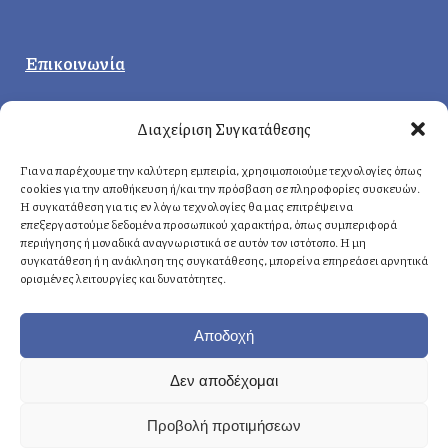
Επικοινωνία
Κεντρικά γραφεία
:
Διαχείριση Συγκατάθεσης
Δερβενακίων 1, 14121 Ηράκλειο
Αττική, Ελλάδα
Για να παρέχουμε την καλύτερη εμπειρία, χρησιμοποιούμε τεχνολογίες όπως
cookies για την αποθήκευση ή/και την πρόσβαση σε πληροφορίες συσκευών.
Η συγκατάθεση για τις εν λόγω τεχνολογίες θα μας επιτρέψει να
επεξεργαστούμε δεδομένα προσωπικού χαρακτήρα, όπως συμπεριφορά
Αθήνα
: +30 210 8814876
περιήγησης ή μοναδικά αναγνωριστικά σε αυτόν τον ιστότοπο. Η μη
Κρήτη
: +30 2810 258703
συγκατάθεση ή η ανάκληση της συγκατάθεσης, μπορεί να επηρεάσει αρνητικά
ορισμένες λειτουργίες και δυνατότητες.
E-mail
: info@fasoulides.gr
Αποδοχή
Δεν αποδέχομαι
Γενικά οι υπηρεσίες μας:
Προβολή προτιμήσεων