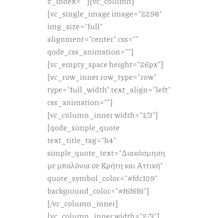
z_index=""][vc_column]
[vc_single_image image="2298"
img_size="full"
alignment="center" css=""
qode_css_animation=""]
[vc_empty_space height="26px"]
[vc_row_inner row_type="row"
type="full_width" text_align="left"
css_animation=""]
[vc_column_inner width="1/3"]
[qode_simple_quote
text_title_tag="h4"
simple_quote_text="Διακόσμηση
με μπαλόνια σε Κρήτη και Αττική"
quote_symbol_color="#fdc109"
background_color="#f6f6f6"]
[/vc_column_inner]
[vc_column_inner width="2/3"]