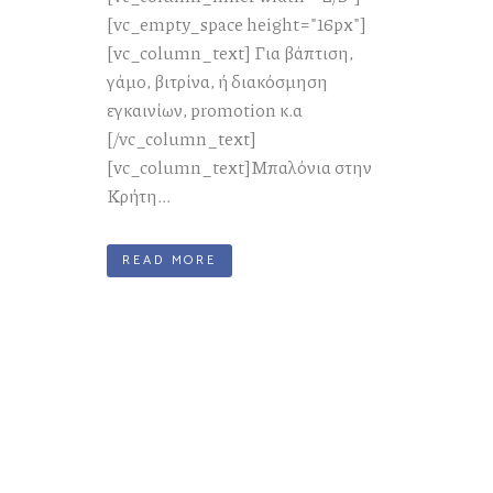
[vc_empty_space height="16px"]
[vc_column_text] Για βάπτιση,
γάμο, βιτρίνα, ή διακόσμηση
εγκαινίων, promotion κ.α
[/vc_column_text]
[vc_column_text]Μπαλόνια στην
Κρήτη...
READ MORE