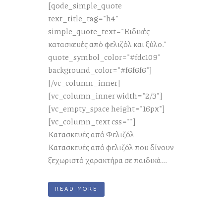
[qode_simple_quote
text_title_tag="h4"
simple_quote_text="Ειδικές
κατασκευές από φελιζόλ και ξύλο."
quote_symbol_color="#fdc109"
background_color="#f6f6f6"]
[/vc_column_inner]
[vc_column_inner width="2/3"]
[vc_empty_space height="16px"]
[vc_column_text css=""]
Κατασκευές από Φελιζόλ
Κατασκευές από φελιζόλ που δίνουν
ξεχωριστό χαρακτήρα σε παιδικά...
READ MORE