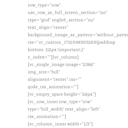
row_type="row"
use_row_as_full_screen_section="no"
type="grid" angled_section="no"
text_align="center"
background_image_as_pattern="without_patte
css=".vc_custom_1712998563269{padding-
bottom: 112px !important;}"
z_index=""][vc_column]
[vc_single_image image="2586"
img_size="full"
alignment="center" css=""
qode_css_animation=""]
[vc_empty_space height="26px"]
[vc_row_inner row_type="row"
type="full_width" text_align="left"
css_animation=""]
[vc_column_inner width="1/3"]