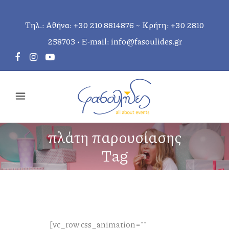
Τηλ.: Αθήνα:
+30 210 8814876
~ Κρήτη:
+30 2810
258703
• E-mail:
info@fasoulides.gr
πλάτη παρουσίασης
Tag
[vc_row css_animation=""