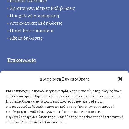
•
Balloon Exclusive
•
Χριστουγεννιάτικες Εκδηλώσεις
•
Πασχαλινή Διακόσμηση
•
Αποκριάτικες Εκδηλώσεις
•
Hotel Entertainment
•
Άλλες Εκδηλώσεις
Επικοινωνία
Κεντρικά γραφεία
:
Διαχείριση Συγκατάθεσης
Δερβενακίων 1, 14121 Ηράκλειο
Αττική, Ελλάδα
Για να παρέχουμε την καλύτερη εμπειρία, χρησιμοποιούμε τεχνολογίες όπως
cookies για την αποθήκευση ή/και την πρόσβαση σε πληροφορίες συσκευών.
Η συγκατάθεση για τις εν λόγω τεχνολογίες θα μας επιτρέψει να
επεξεργαστούμε δεδομένα προσωπικού χαρακτήρα, όπως συμπεριφορά
Αθήνα
: +30 210 8814876
περιήγησης ή μοναδικά αναγνωριστικά σε αυτόν τον ιστότοπο. Η μη
Κρήτη
: +30 2810 258703
συγκατάθεση ή η ανάκληση της συγκατάθεσης, μπορεί να επηρεάσει αρνητικά
ορισμένες λειτουργίες και δυνατότητες.