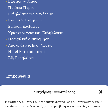
•
Βάπτιση – Γάμος
•
Παιδικά Πάρτυ
•
Εκδηλώσεις για Μεγάλους
•
Εταιρικές Εκδηλώσεις
•
Balloon Exclusive
•
Χριστουγεννιάτικες Εκδηλώσεις
•
Πασχαλινή Διακόσμηση
•
Αποκριάτικες Εκδηλώσεις
•
Hotel Entertainment
•
Άλλες Εκδηλώσεις
Επικοινωνία
Κεντρικά γραφεία
:
Διαχείριση Συγκατάθεσης
Δερβενακίων 1, 14121 Ηράκλειο
Αττική, Ελλάδα
Για να παρέχουμε την καλύτερη εμπειρία, χρησιμοποιούμε τεχνολογίες όπως
cookies για την αποθήκευση ή/και την πρόσβαση σε πληροφορίες συσκευών.