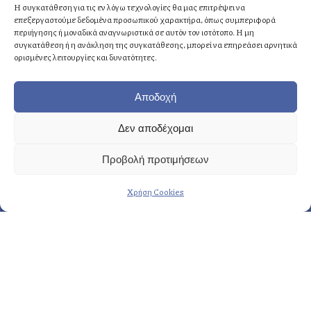
Η συγκατάθεση για τις εν λόγω τεχνολογίες θα μας επιτρέψει να
επεξεργαστούμε δεδομένα προσωπικού χαρακτήρα, όπως συμπεριφορά
Αθήνα
: +30 210 8814876
περιήγησης ή μοναδικά αναγνωριστικά σε αυτόν τον ιστότοπο. Η μη
Κρήτη
: +30 2810 258703
συγκατάθεση ή η ανάκληση της συγκατάθεσης, μπορεί να επηρεάσει αρνητικά
ορισμένες λειτουργίες και δυνατότητες.
E-mail
: info@fasoulides.gr
Αποδοχή
Δεν αποδέχομαι
Γενικά οι υπηρεσίες μας:
Προβολή προτιμήσεων
→ Δημιουργία & σχεδιασμός
Χρήση Cookies
→ Προετοιμασία & οργάνωση
→ Eκτέλεση & εποπτεία
Περισσότερες υπηρεσίες…