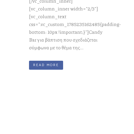
[/vc_column_inner]
[vc_column_inner width="2/3"]
[vc_column_text
css=".vc_custom_1785235162485{padding-
bottom: 10px !important;}"]Candy
Bar για βάπτιση που σχεδιάζεται
σύμφωνα με το θέμα της...
READ MORE