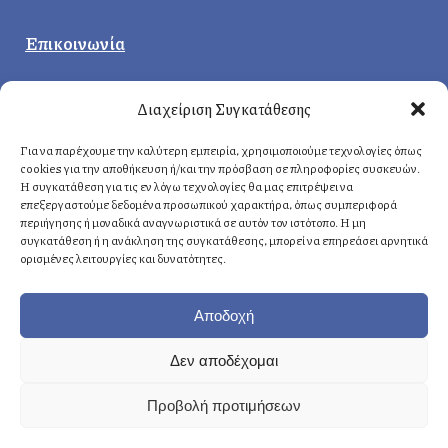
Επικοινωνία
Κεντρικά γραφεία
:
Διαχείριση Συγκατάθεσης
Δερβενακίων 1, 14121 Ηράκλειο
Αττική, Ελλάδα
Για να παρέχουμε την καλύτερη εμπειρία, χρησιμοποιούμε τεχνολογίες όπως
cookies για την αποθήκευση ή/και την πρόσβαση σε πληροφορίες συσκευών.
Η συγκατάθεση για τις εν λόγω τεχνολογίες θα μας επιτρέψει να
επεξεργαστούμε δεδομένα προσωπικού χαρακτήρα, όπως συμπεριφορά
Αθήνα
: +30 210 8814876
περιήγησης ή μοναδικά αναγνωριστικά σε αυτόν τον ιστότοπο. Η μη
Κρήτη
: +30 2810 258703
συγκατάθεση ή η ανάκληση της συγκατάθεσης, μπορεί να επηρεάσει αρνητικά
ορισμένες λειτουργίες και δυνατότητες.
E-mail
: info@fasoulides.gr
Αποδοχή
Δεν αποδέχομαι
Γενικά οι υπηρεσίες μας:
Προβολή προτιμήσεων
→ Δημιουργία & σχεδιασμός