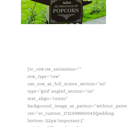
[vc_row css_animation=""
row_type="row"
use_row_as_full_screen_section="no"
type="grid" angled_section="no"
text_align="center"
background_image_as_pattern="without_patte
css=".vc_custom_1712998660045{padding-
bottom: 112px !important;}"