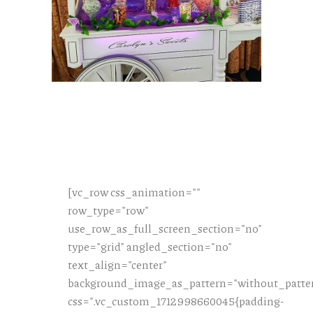
[vc_row css_animation=""
row_type="row"
use_row_as_full_screen_section="no"
type="grid" angled_section="no"
text_align="center"
background_image_as_pattern="without_patte
css=".vc_custom_1712998660045{padding-