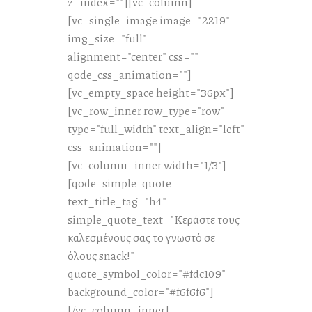
z_index=""][vc_column]
[vc_single_image image="2219"
img_size="full"
alignment="center" css=""
qode_css_animation=""]
[vc_empty_space height="36px"]
[vc_row_inner row_type="row"
type="full_width" text_align="left"
css_animation=""]
[vc_column_inner width="1/3"]
[qode_simple_quote
text_title_tag="h4"
simple_quote_text="Κεράστε τους
καλεσμένους σας το γνωστό σε
όλους snack!"
quote_symbol_color="#fdc109"
background_color="#f6f6f6"]
[/vc_column_inner]