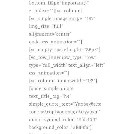
bottom: 112px !important;}"
z_index=""][vc_column]
[vc_single_image image="157"
img_size="full"
alignment="center"
qode_css_animation=""]
[vc_empty_space height="26px"]
[vc_row_inner row_type="row"
type="full_width" text_align="left"
css_animation=""]
[vc_column_inner width="1/3"]
[qode_simple_quote
text_title_tag="h4"
simple_quote_text="Υποδεχθείτε
τους καλεσμένους σας όλο γλύκα!"
quote_symbol_color="#fdc109"
background_color="#f6f6f6"]