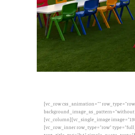
[vc_row css_animation="" row_type="row"
background_image_as_pattern="without_p
[vc_column][vc_single_image image="198
[vc_row_inner row_type="row" type="full
text_title_tag="h4" simple_quote_text="Ν