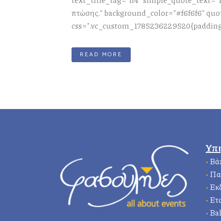
πτώσης." background_color="#f6f6f6" qu
css=".vc_custom_1785236229520{padding-
READ MORE
Υπ
•
Βά
•
Πα
•
Εκ
•
Ετ
•
Bal