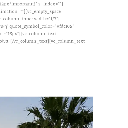
px !important;}" z_index=""]
nimation=""][vc_empty_space
vc_column_inner width="1/3"]
τική" quote_symbol_color="#fdc109"
ht="16px"][vc_column_text
τρίνα. [/vc_column_text][vc_column_text