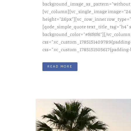
background_image_as_pattern="without_p
[vc_column][vc_single_image image="245
height="26px"][vc_row_inner row_type="r
[qode_simple_quote text_title_tag="h4"
background_color="#f6f6f6"][/vc_column
css=".vc_custom_1785151409789{padding-b
css=".vc_custom_1785151505617{padding-b
READ MORE