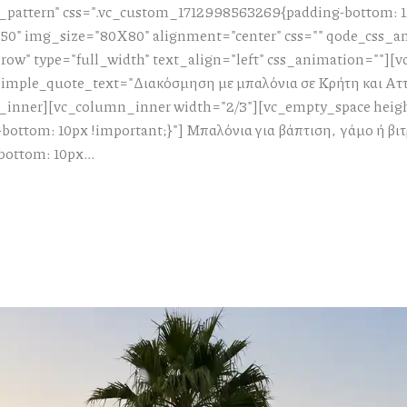
attern" css=".vc_custom_1712998563269{padding-bottom: 112
0" img_size="80X80" alignment="center" css="" qode_css_a
ow" type="full_width" text_align="left" css_animation=""][
 simple_quote_text="Διακόσμηση με μπαλόνια σε Κρήτη και Ατ
_inner][vc_column_inner width="2/3"][vc_empty_space heig
ottom: 10px !important;}"] Μπαλόνια για βάπτιση, γάμο ή βι
ottom: 10px...