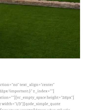
tion="no" text_align="center"
px !important;}" z_index=""]
ation=""][vc_empty_space height="26px"]
r width="1/3"][qode_simple_quote
ξουν και να χοροπηδήσουν μέχρι τελικής