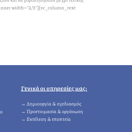
inner width="2/3"][vc_column_text
Γενικά οι υπηρεσίες μας:
→ Δημιουργία & σχεδιασμός
→ Προετοιμασία & οργάνωση
ιο
→ Eκτέλεση & εποπτεία