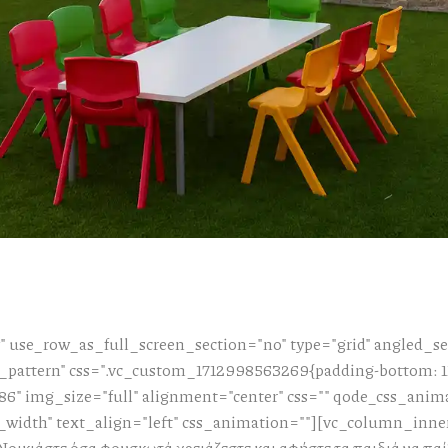
 use_row_as_full_screen_section="no" type="grid" angled_sec
attern" css=".vc_custom_1712998563269{padding-bottom: 112
6" img_size="full" alignment="center" css="" qode_css_anim
_width" text_align="left" css_animation=""][vc_column_inne
οικιάστε όσα φουσκωτά χρειάζεστε και αφήστε τα παιδιά να παί