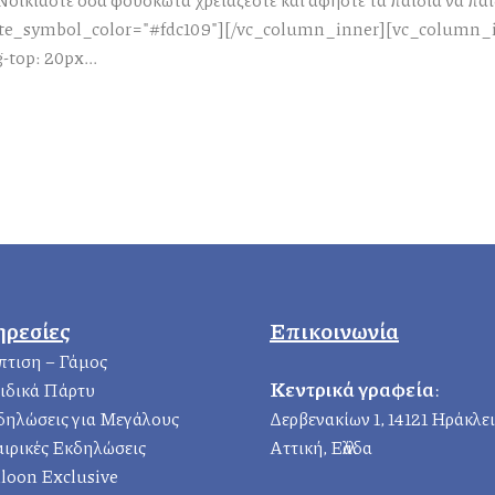
ote_symbol_color="#fdc109"][/vc_column_inner][vc_column_
top: 20px...
ηρεσίες
Επικοινωνία
πτιση – Γάμος
Κεντρικά γραφεία
:
ιδικά Πάρτυ
δηλώσεις για Μεγάλους
Δερβενακίων 1, 14121 Ηράκλε
αιρικές Εκδηλώσεις
Αττική, Ελλάδα
loon Exclusive