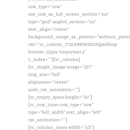
row_type="row"
use_row_as_full_screen_section="no"
type="grid" angled_section="no"
text_align="center"
background_image_as_pattern="without_patte
css=".vc_custom_1712998563269{padding-
bottom: 112px !important;}"
z_index=""][vc_column]
[vc_single_image image="157"
img_size="full"
alignment="center"
qode_css_animation=""]
[vc_empty_space height="50"]
[vc_row_inner row_type="row"
type="full_width" text_align="left"
css_animation=""]
[vc_column_inner width="1/3"]