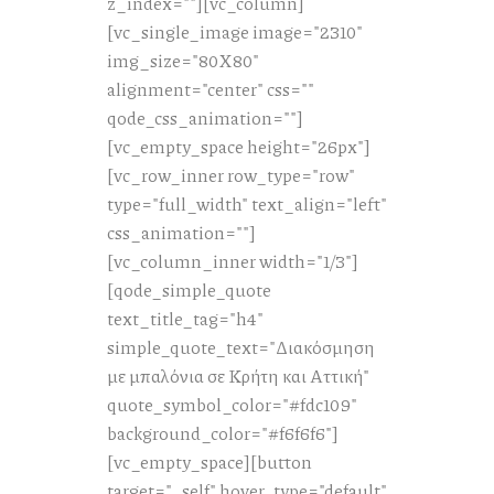
z_index=""][vc_column]
[vc_single_image image="2310"
img_size="80X80"
alignment="center" css=""
qode_css_animation=""]
[vc_empty_space height="26px"]
[vc_row_inner row_type="row"
type="full_width" text_align="left"
css_animation=""]
[vc_column_inner width="1/3"]
[qode_simple_quote
text_title_tag="h4"
simple_quote_text="Διακόσμηση
με μπαλόνια σε Κρήτη και Αττική"
quote_symbol_color="#fdc109"
background_color="#f6f6f6"]
[vc_empty_space][button
target="_self" hover_type="default"