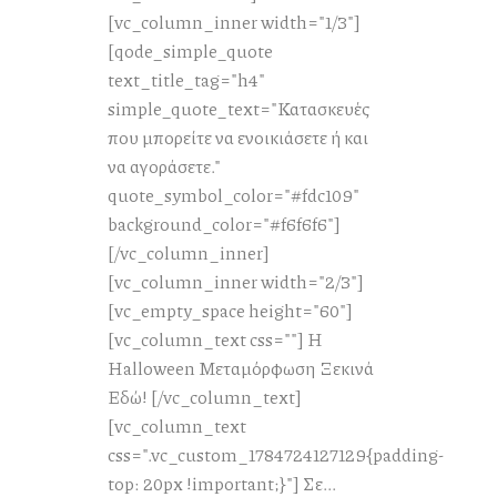
[vc_column_inner width="1/3"]
[qode_simple_quote
text_title_tag="h4"
simple_quote_text="Κατασκευές
που μπορείτε να ενοικιάσετε ή και
να αγοράσετε."
quote_symbol_color="#fdc109"
background_color="#f6f6f6"]
[/vc_column_inner]
[vc_column_inner width="2/3"]
[vc_empty_space height="60"]
[vc_column_text css=""] Η
Halloween Μεταμόρφωση Ξεκινά
Εδώ! [/vc_column_text]
[vc_column_text
css=".vc_custom_1784724127129{padding-
top: 20px !important;}"] Σε...