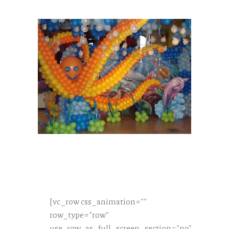
[vc_row css_animation=""
row_type="row"
use_row_as_full_screen_section="no"