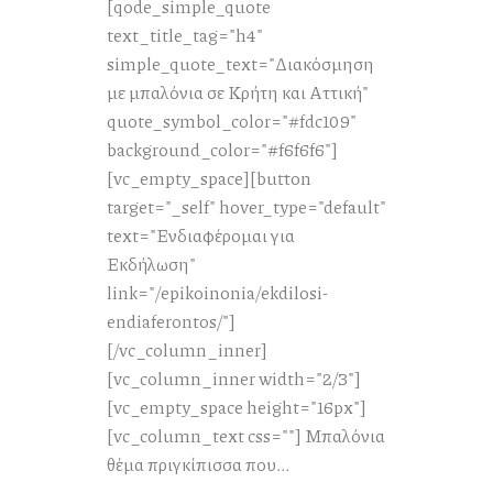
[qode_simple_quote
text_title_tag="h4"
simple_quote_text="Διακόσμηση
με μπαλόνια σε Κρήτη και Αττική"
quote_symbol_color="#fdc109"
background_color="#f6f6f6"]
[vc_empty_space][button
target="_self" hover_type="default"
text="Ενδιαφέρομαι για
Εκδήλωση"
link="/epikoinonia/ekdilosi-
endiaferontos/"]
[/vc_column_inner]
[vc_column_inner width="2/3"]
[vc_empty_space height="16px"]
[vc_column_text css=""] Μπαλόνια
θέμα πριγκίπισσα που...