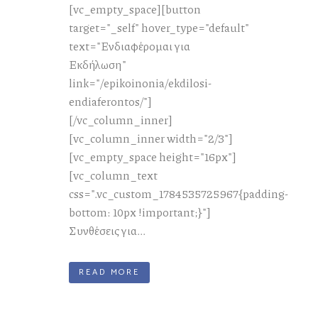
[vc_empty_space][button
target="_self" hover_type="default"
text="Ενδιαφέρομαι για
Εκδήλωση"
link="/epikoinonia/ekdilosi-
endiaferontos/"]
[/vc_column_inner]
[vc_column_inner width="2/3"]
[vc_empty_space height="16px"]
[vc_column_text
css=".vc_custom_1784535725967{padding-
bottom: 10px !important;}"]
Συνθέσεις για...
READ MORE