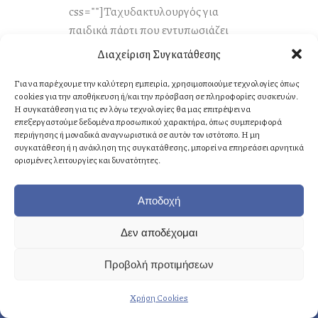
css=""]Ταχυδακτυλουργός για
παιδικά πάρτι που εντυπωσιάζει
μικρούς και μεγάλους με...
Διαχείριση Συγκατάθεσης
Για να παρέχουμε την καλύτερη εμπειρία, χρησιμοποιούμε τεχνολογίες όπως
READ MORE
cookies για την αποθήκευση ή/και την πρόσβαση σε πληροφορίες συσκευών.
Η συγκατάθεση για τις εν λόγω τεχνολογίες θα μας επιτρέψει να
επεξεργαστούμε δεδομένα προσωπικού χαρακτήρα, όπως συμπεριφορά
περιήγησης ή μοναδικά αναγνωριστικά σε αυτόν τον ιστότοπο. Η μη
συγκατάθεση ή η ανάκληση της συγκατάθεσης, μπορεί να επηρεάσει αρνητικά
ορισμένες λειτουργίες και δυνατότητες.
1
2
3
Αποδοχή
Δεν αποδέχομαι
Προβολή προτιμήσεων
Χρήση Cookies