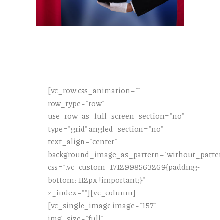
[vc_row css_animation=""
row_type="row"
use_row_as_full_screen_section="no"
type="grid" angled_section="no"
text_align="center"
background_image_as_pattern="without_patte
css=".vc_custom_1712998563269{padding-
bottom: 112px !important;}"
z_index=""][vc_column]
[vc_single_image image="157"
img_size="full"