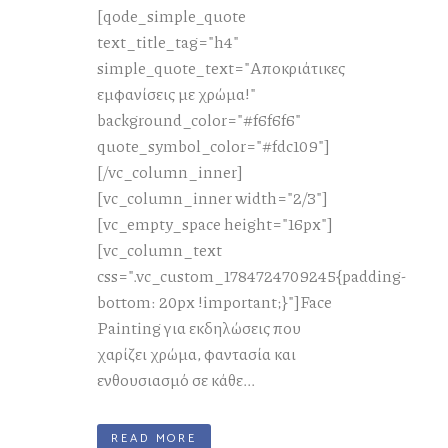
[qode_simple_quote
text_title_tag="h4"
simple_quote_text="Αποκριάτικες
εμφανίσεις με χρώμα!"
background_color="#f6f6f6"
quote_symbol_color="#fdc109"]
[/vc_column_inner]
[vc_column_inner width="2/3"]
[vc_empty_space height="16px"]
[vc_column_text
css=".vc_custom_1784724709245{padding-
bottom: 20px !important;}"]Face
Painting για εκδηλώσεις που
χαρίζει χρώμα, φαντασία και
ενθουσιασμό σε κάθε...
READ MORE