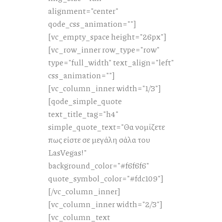
alignment="center"
qode_css_animation=""]
[vc_empty_space height="26px"]
[vc_row_inner row_type="row"
type="full_width" text_align="left"
css_animation=""]
[vc_column_inner width="1/3"]
[qode_simple_quote
text_title_tag="h4"
simple_quote_text="Θα νομίζετε
πως είστε σε μεγάλη σάλα του
LasVegas!"
background_color="#f6f6f6"
quote_symbol_color="#fdc109"]
[/vc_column_inner]
[vc_column_inner width="2/3"]
[vc_column_text