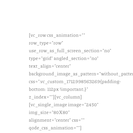
[vc_row css_animation=""
row_type="row"
use_row_as_full_screen_section="no"
type="grid" angled_section="no"
text_align="center"
background_image_as_pattern="without_patte
css=".vc_custom_1712998563269{padding-
bottom: 112px !important;}"
z_index=""][vc_column]
[vc_single_image image="2450"
img_size="80X80"
alignment="center" css=""
qode_css_animation=""]