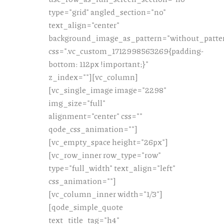
type="grid" angled_section="no"
text_align="center"
background_image_as_pattern="without_patte
css=".vc_custom_1712998563269{padding-
bottom: 112px !important;}"
z_index=""][vc_column]
[vc_single_image image="2298"
img_size="full"
alignment="center" css=""
qode_css_animation=""]
[vc_empty_space height="26px"]
[vc_row_inner row_type="row"
type="full_width" text_align="left"
css_animation=""]
[vc_column_inner width="1/3"]
[qode_simple_quote
text_title_tag="h4"