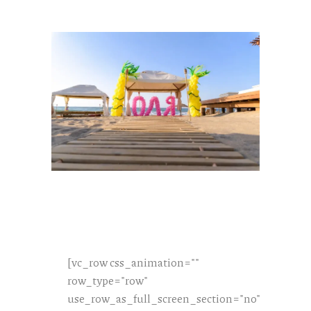
[vc_row css_animation=""
row_type="row"
use_row_as_full_screen_section="no"