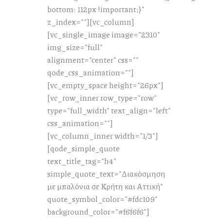
bottom: 112px !important;}"
z_index=""][vc_column]
[vc_single_image image="2310"
img_size="full"
alignment="center" css=""
qode_css_animation=""]
[vc_empty_space height="26px"]
[vc_row_inner row_type="row"
type="full_width" text_align="left"
css_animation=""]
[vc_column_inner width="1/3"]
[qode_simple_quote
text_title_tag="h4"
simple_quote_text="Διακόσμηση
με μπαλόνια σε Κρήτη και Αττική"
quote_symbol_color="#fdc109"
background_color="#f6f6f6"]