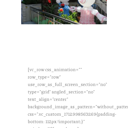
[vc_row css_animation=""
row_type="row"
use_row_as_full_screen_section="no"
type="grid" angled_section="no"
text_align="center"
background_image_as_pattern="without_patte
css=".vc_custom_1712998563269{padding-
bottom: 112px !important;}"