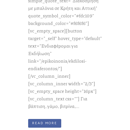
simple_quote_text="Διακόσμηση
με μπαλόνια σε Κρήτη και Αττική"
quote_symbol_color="#fdc109"
background_color="#f6f6f6"]
[vc_empty_space][button
target="_self" hover_type="default"
text="Ενδιαφέρομαι για
Εκδήλωση"
link="/epikoinonia/ekdilosi-
endiaferontos/"]
[/vc_column_inner]
[vc_column_inner width="2/3"]
[vc_empty_space height="16px"]
[vc_column_text css=""] Για
βάπτιση, γάμο, βιτρίνα,...
READ MORE