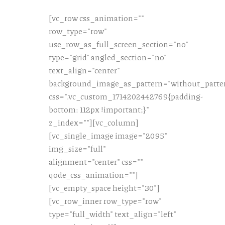
[vc_row css_animation=""
row_type="row"
use_row_as_full_screen_section="no"
type="grid" angled_section="no"
text_align="center"
background_image_as_pattern="without_patte
css=".vc_custom_1714202442769{padding-
bottom: 112px !important;}"
z_index=""][vc_column]
[vc_single_image image="2095"
img_size="full"
alignment="center" css=""
qode_css_animation=""]
[vc_empty_space height="30"]
[vc_row_inner row_type="row"
type="full_width" text_align="left"