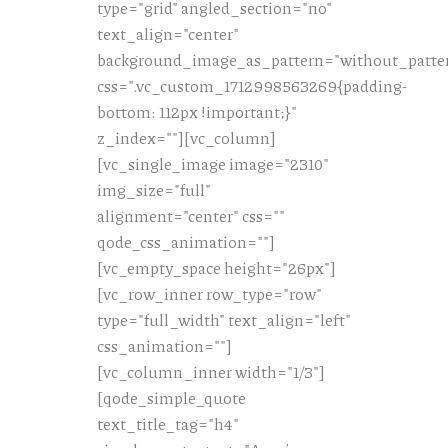
type="grid" angled_section="no"
text_align="center"
background_image_as_pattern="without_patte
css=".vc_custom_1712998563269{padding-
bottom: 112px !important;}"
z_index=""][vc_column]
[vc_single_image image="2310"
img_size="full"
alignment="center" css=""
qode_css_animation=""]
[vc_empty_space height="26px"]
[vc_row_inner row_type="row"
type="full_width" text_align="left"
css_animation=""]
[vc_column_inner width="1/3"]
[qode_simple_quote
text_title_tag="h4"