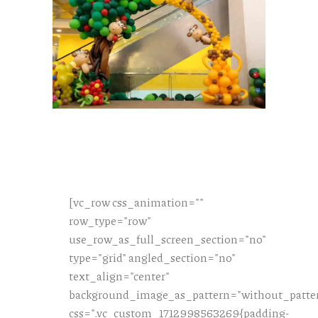
[vc_row css_animation=""
row_type="row"
use_row_as_full_screen_section="no"
type="grid" angled_section="no"
text_align="center"
background_image_as_pattern="without_patte
css=".vc_custom_1712998563269{padding-