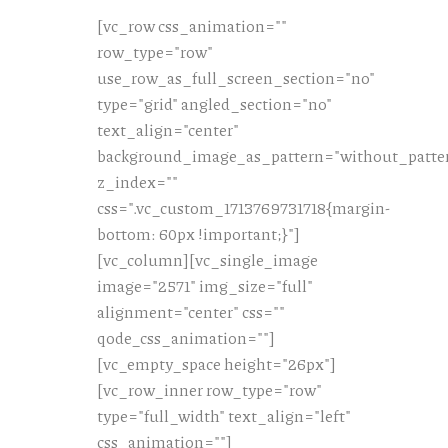
[vc_row css_animation=""
row_type="row"
use_row_as_full_screen_section="no"
type="grid" angled_section="no"
text_align="center"
background_image_as_pattern="without_patte
z_index=""
css=".vc_custom_1713769731718{margin-
bottom: 60px !important;}"]
[vc_column][vc_single_image
image="2571" img_size="full"
alignment="center" css=""
qode_css_animation=""]
[vc_empty_space height="26px"]
[vc_row_inner row_type="row"
type="full_width" text_align="left"
css_animation=""]