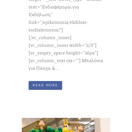
text="Ενδιαφέρομαι για
Εκδήλωση"
link="/epikoinonia/ekdilosi-
endiaferontos/"]
[/vc_column_inner]
[vc_column_inner width="2/3"]
[vc_empty_space height="16px"]
[vc_column_text css=""] Μπαλόνια
για Πάσχα &...
READ MORE