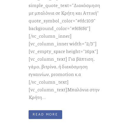
simple_quote_text="Διακόσμηση
με μπαλόνια σε Κρήτη και Αττική"
quote_symbol_color="#fdc109"
background_color="#f6f6f6"]
[/vc_column_inner]
[vc_column_inner width="2/3"]
[vc_empty_space height="16px"]
[vc_column_text] Για βάπτιση,
γάμο, βιτρίνα, ή διακόσμηση
εγκαινίων, promotion κ.α
[/vc_column_text]
[vc_column_text]Μπαλόνια στην
Κρήτη...
READ MORE