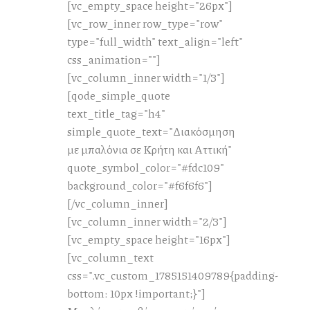
[vc_empty_space height="26px"]
[vc_row_inner row_type="row"
type="full_width" text_align="left"
css_animation=""]
[vc_column_inner width="1/3"]
[qode_simple_quote
text_title_tag="h4"
simple_quote_text="Διακόσμηση
με μπαλόνια σε Κρήτη και Αττική"
quote_symbol_color="#fdc109"
background_color="#f6f6f6"]
[/vc_column_inner]
[vc_column_inner width="2/3"]
[vc_empty_space height="16px"]
[vc_column_text
css=".vc_custom_1785151409789{padding-
bottom: 10px !important;}"]