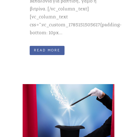
Μπαλόνια για βάπτιση, γάμο ή
βιτρίνα. [/vc_column_text]
[vc_column_text
css=".vc_custom_1785151505617{padding-
bottom: 10px...
READ MORE