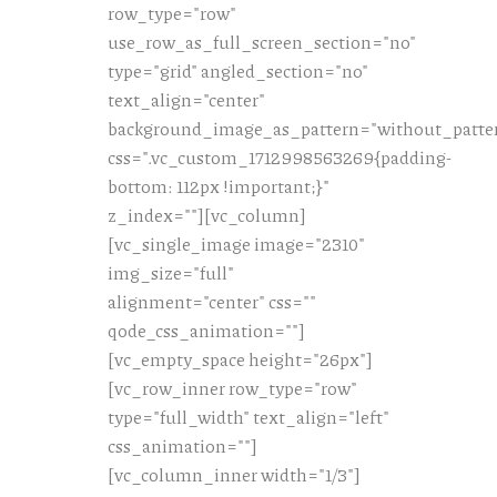
row_type="row"
use_row_as_full_screen_section="no"
type="grid" angled_section="no"
text_align="center"
background_image_as_pattern="without_patte
css=".vc_custom_1712998563269{padding-
bottom: 112px !important;}"
z_index=""][vc_column]
[vc_single_image image="2310"
img_size="full"
alignment="center" css=""
qode_css_animation=""]
[vc_empty_space height="26px"]
[vc_row_inner row_type="row"
type="full_width" text_align="left"
css_animation=""]
[vc_column_inner width="1/3"]