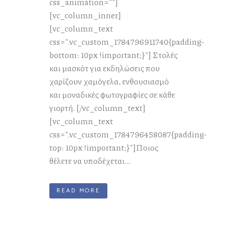
css_animation=""]
[vc_column_inner]
[vc_column_text
css=".vc_custom_1784796911740{padding-
bottom: 10px !important;}"] Στολές
και μασκότ για εκδηλώσεις που
χαρίζουν χαμόγελα, ενθουσιασμό
και μοναδικές φωτογραφίες σε κάθε
γιορτή. [/vc_column_text]
[vc_column_text
css=".vc_custom_1784796458087{padding-
top: 10px !important;}"]Ποιος
θέλετε να υποδέχεται...
READ MORE